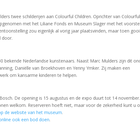
rs twee schilderijen aan Colourful Children. Oprichter van Colourfu
t opgenomen met het Liliane Fonds en Museum Slager met het voorst
ntoonstelling zou eigenlijk al vorig jaar plaatsvinden, maar toen goo
l door.
 30 bekende Nederlandse kunstenaars. Naast Marc Mulders zijn dit on
nning, Daniëlle van Broekhoven en Yenny Ymker. Zij maken een
werk om kansarme kinderen te helpen.
n Bosch. De opening is 15 augustus en de expo duurt tot 14 november
rsonen welkom. Reserveren hoeft niet, maar voor de zekerheid kunt u 
 op de website van het museum
.
 online ook een bod doen
.