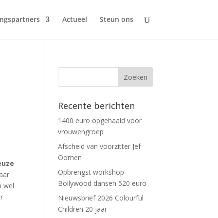
ngspartners
Actueel
Steun ons
Recente berichten
1400 euro opgehaald voor
vrouwengroep
Afscheid van voorzitter Jef
Oomen
euze
Opbrengst workshop
aar
Bollywood dansen 520 euro
n wel
r
Nieuwsbrief 2026 Colourful
Children 20 jaar