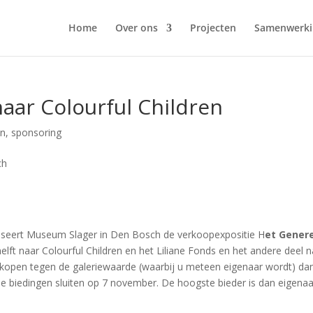
Home
Over ons
Projecten
Samenwerki
aar Colourful Children
en
,
sponsoring
iseert Museum Slager in Den Bosch de verkoopexpositie H
et Gener
lft naar Colourful Children en het Liliane Fonds en het andere deel n
 kopen tegen de galeriewaarde (waarbij u meteen eigenaar wordt) da
e biedingen sluiten op 7 november. De hoogste bieder is dan eigenaa